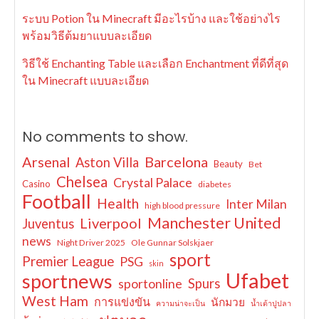
ระบบ Potion ใน Minecraft มีอะไรบ้าง และใช้อย่างไร
พร้อมวิธีต้มยาแบบละเอียด
วิธีใช้ Enchanting Table และเลือก Enchantment ที่ดีที่สุด
ใน Minecraft แบบละเอียด
No comments to show.
Arsenal
Barcelona
Aston Villa
Beauty
Bet
Chelsea
Crystal Palace
Casino
diabetes
Football
Health
Inter Milan
high blood pressure
Manchester United
Liverpool
Juventus
news
Night Driver 2025
Ole Gunnar Solskjaer
sport
Premier League
PSG
skin
Ufabet
sportnews
sportonline
Spurs
West Ham
การแข่งขัน
นักมวย
ความน่าจะเป็น
น้ำเต้าปูปลา