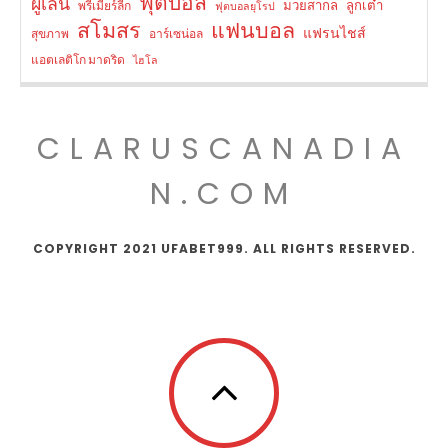
ฟุตบอล
ผู้เล่น
มวยสากล
ลูกเต๋า
พรีเมียร์ลีก
ฟุตบอลยุโรป
สโมสร
แฟนบอล
แฟรนไชส์
สุขภาพ
อาร์เซน่อล
แอตเลติโก มาดริด
ไฮโล
CLARUSCANADIA
N.COM
COPYRIGHT 2021 UFABET999. ALL RIGHTS RESERVED.