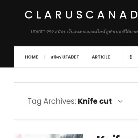
CLARUSCANA
UFABET 999 สมัคร เว็บแทงบอลออนไลน์ ยูฟ่าเบท ที่ได้มาต
HOME
สมัคร UFABET
ARTICLE
Tag Archives:
Knife cut