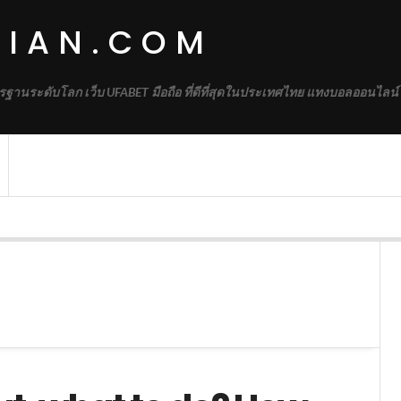
DIAN.COM
รฐานระดับโลก เว็บ UFABET มือถือ ที่ดีที่สุดในประเทศไทย แทงบอลออนไลน์