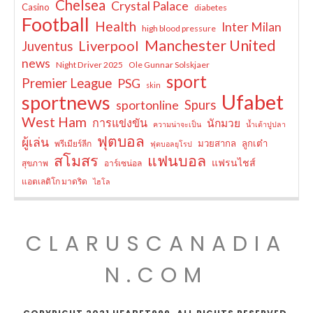
Chelsea
Crystal Palace
Casino
diabetes
Football
Health
Inter Milan
high blood pressure
Manchester United
Liverpool
Juventus
news
Night Driver 2025
Ole Gunnar Solskjaer
sport
Premier League
PSG
skin
Ufabet
sportnews
sportonline
Spurs
West Ham
การแข่งขัน
นักมวย
ความน่าจะเป็น
น้ำเต้าปูปลา
ฟุตบอล
ผู้เล่น
มวยสากล
ลูกเต๋า
พรีเมียร์ลีก
ฟุตบอลยุโรป
สโมสร
แฟนบอล
แฟรนไชส์
สุขภาพ
อาร์เซน่อล
แอตเลติโก มาดริด
ไฮโล
CLARUSCANADIA
N.COM