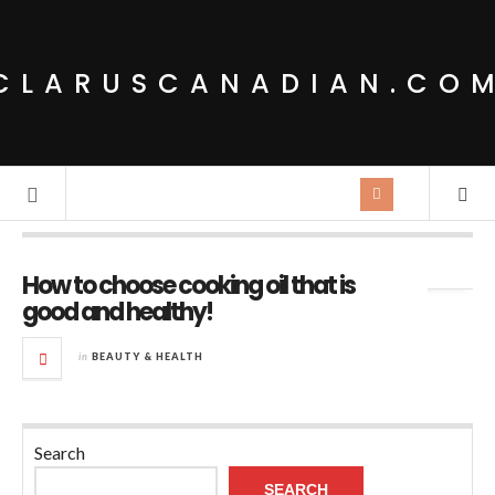
CLARUSCANADIAN.CO
Tag Archives:
kitchen
How to choose cooking oil that is
good and healthy!
in
BEAUTY & HEALTH
Search
SEARCH