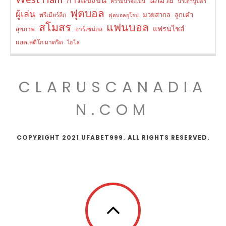
ความน่าจะเป็น
น้ำเต้าปูปลา
ฟุตบอล
ผู้เล่น
มวยสากล
ลูกเต๋า
พรีเมียร์ลีก
ฟุตบอลยุโรป
สโมสร
แฟนบอล
แฟรนไชส์
สุขภาพ
อาร์เซน่อล
แอตเลติโก มาดริด
ไฮโล
CLARUSCANADIA
N.COM
COPYRIGHT 2021 UFABET999. ALL RIGHTS RESERVED.