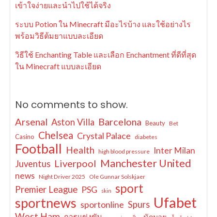
เข้าใจง่ายและนำไปใช้ได้จริง
ระบบ Potion ใน Minecraft มีอะไรบ้าง และใช้อย่างไร
พร้อมวิธีต้มยาแบบละเอียด
วิธีใช้ Enchanting Table และเลือก Enchantment ที่ดีที่สุด
ใน Minecraft แบบละเอียด
No comments to show.
Arsenal
Barcelona
Aston Villa
Beauty
Bet
Chelsea
Crystal Palace
Casino
diabetes
Football
Health
Inter Milan
high blood pressure
Manchester United
Liverpool
Juventus
news
Night Driver 2025
Ole Gunnar Solskjaer
sport
Premier League
PSG
skin
Ufabet
sportnews
sportonline
Spurs
West Ham
การแข่งขัน
นักมวย