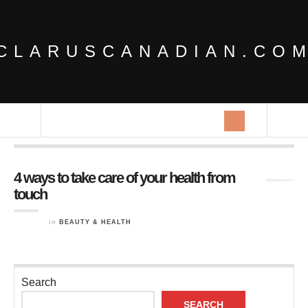
CLARUSCANADIAN.CO
Tag Archives:
holding hands
4 ways to take care of your health from
touch
in
BEAUTY & HEALTH
Search
SEARCH