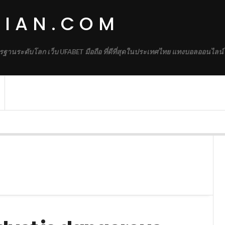
DIAN.COM
รฐานระดับโลก เว็บ UFABET มือถือ ที่ดีที่สุดในประเทศไทย แทงบอลออนไลน์