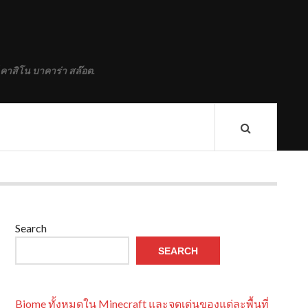
 คาสิโน บาคาร่า สล๊อต.
Search
SEARCH
Biome ทั้งหมดใน Minecraft และจุดเด่นของแต่ละพื้นที่