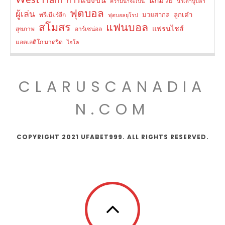
ความน่าจะเป็น
น้ำเต้าปูปลา
ฟุตบอล
ผู้เล่น
มวยสากล
ลูกเต๋า
พรีเมียร์ลีก
ฟุตบอลยุโรป
สโมสร
แฟนบอล
แฟรนไชส์
สุขภาพ
อาร์เซน่อล
แอตเลติโก มาดริด
ไฮโล
CLARUSCANADIA
N.COM
COPYRIGHT 2021 UFABET999. ALL RIGHTS RESERVED.