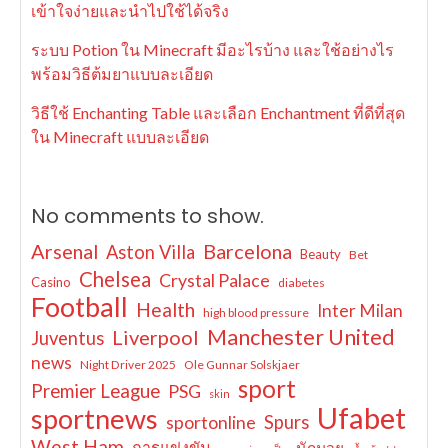
เข้าใจง่ายและนำไปใช้ได้จริง
ระบบ Potion ใน Minecraft มีอะไรบ้าง และใช้อย่างไร
พร้อมวิธีต้มยาแบบละเอียด
วิธีใช้ Enchanting Table และเลือก Enchantment ที่ดีที่สุด
ใน Minecraft แบบละเอียด
No comments to show.
Arsenal
Barcelona
Aston Villa
Beauty
Bet
Chelsea
Crystal Palace
Casino
diabetes
Football
Health
Inter Milan
high blood pressure
Manchester United
Liverpool
Juventus
news
Night Driver 2025
Ole Gunnar Solskjaer
sport
Premier League
PSG
skin
Ufabet
sportnews
sportonline
Spurs
West Ham
การแข่งขัน
นักมวย