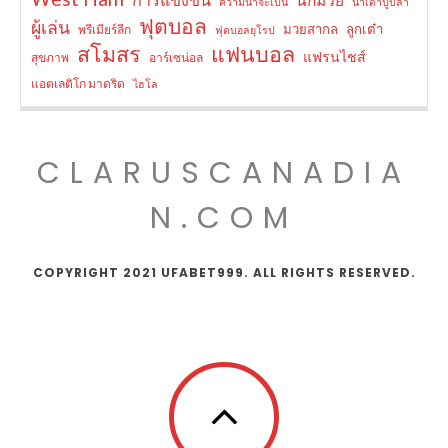
ความน่าจะเป็น
น้ำเต้าปูปลา
ฟุตบอล
ผู้เล่น
มวยสากล
ลูกเต๋า
พรีเมียร์ลีก
ฟุตบอลยุโรป
สโมสร
แฟนบอล
แฟรนไชส์
สุขภาพ
อาร์เซน่อล
แอตเลติโก มาดริด
ไฮโล
CLARUSCANADIA
N.COM
COPYRIGHT 2021 UFABET999. ALL RIGHTS RESERVED.