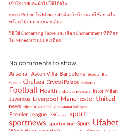
เข้าใจง่ายและนำไปใช้ได้จริง
ระบบ Potion ใน Minecraft มีอะไรบ้าง และใช้อย่างไร
พร้อมวิธีต้มยาแบบละเอียด
วิธีใช้ Enchanting Table และเลือก Enchantment ที่ดีที่สุด
ใน Minecraft แบบละเอียด
No comments to show.
Arsenal
Barcelona
Aston Villa
Beauty
Bet
Chelsea
Crystal Palace
Casino
diabetes
Football
Health
Inter Milan
high blood pressure
Manchester United
Liverpool
Juventus
news
Night Driver 2025
Ole Gunnar Solskjaer
sport
Premier League
PSG
skin
Ufabet
sportnews
sportonline
Spurs
West Ham
การแข่งขัน
นักมวย