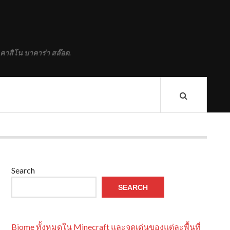
 คาสิโน บาคาร่า สล๊อต.
Search
SEARCH
Biome ทั้งหมดใน Minecraft และจุดเด่นของแต่ละพื้นที่