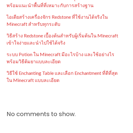
พร้อมแนะนำพื้นที่ที่เหมาะกับการสร้างฐาน
ไอเดียสร้างเครื่องจักร Redstone ที่ใช้งานได้จริงใน
Minecraft สำหรับทุกระดับ
วิธีสร้าง Redstone เบื้องต้นสำหรับผู้เริ่มต้นใน Minecraft
เข้าใจง่ายและนำไปใช้ได้จริง
ระบบ Potion ใน Minecraft มีอะไรบ้าง และใช้อย่างไร
พร้อมวิธีต้มยาแบบละเอียด
วิธีใช้ Enchanting Table และเลือก Enchantment ที่ดีที่สุด
ใน Minecraft แบบละเอียด
No comments to show.