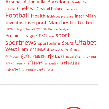
Arsenal
Barcelona
Aston Villa
Beauty
Bet
Chelsea
Crystal Palace
Casino
diabetes
Football
Health
Inter Milan
high blood pressure
Manchester United
Liverpool
Juventus
news
Night Driver 2025
Ole Gunnar Solskjaer
sport
Premier League
PSG
skin
Ufabet
sportnews
sportonline
Spurs
West Ham
การแข่งขัน
นักมวย
ความน่าจะเป็น
ฟุตบอล
ผู้เล่น
มวยสากล
พรีเมียร์ลีก
น้ำเต้าปูปลา
ฟุตบอลยุโรป
สโมสร
แฟนบอล
ลูกเต๋า
สุขภาพ
อาร์เซน่อล
แฟรนไชส์
แอตเลติโก มาดริด
ไฮโล