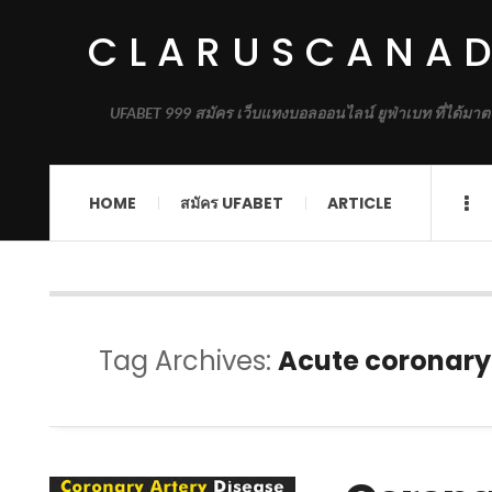
CLARUSCANA
UFABET 999 สมัคร เว็บแทงบอลออนไลน์ ยูฟ่าเบท ที่ได้มาต
HOME
สมัคร UFABET
ARTICLE
Tag Archives:
Acute coronary